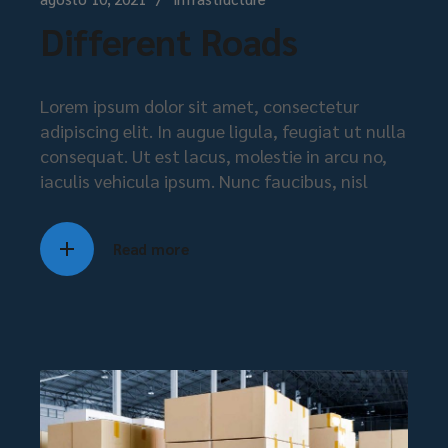
Different Roads
Lorem ipsum dolor sit amet, consectetur
adipiscing elit. In augue ligula, feugiat ut nulla
consequat. Ut est lacus, molestie in arcu no,
iaculis vehicula ipsum. Nunc faucibus, nisl
Read more