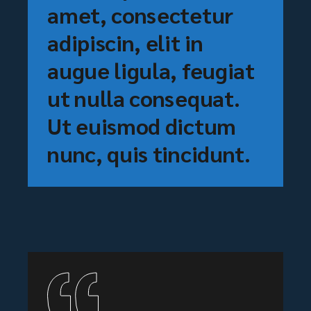
amet, consectetur
adipiscin, elit in
augue ligula, feugiat
ut nulla consequat.
Ut euismod dictum
nunc, quis tincidunt.