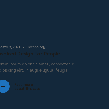
osto 9, 2021
Technology
nspired Design For People
orem ipsum dolor sit amet, consectetur
dipiscing elit. In augue ligula, feugia
Read more
about this case