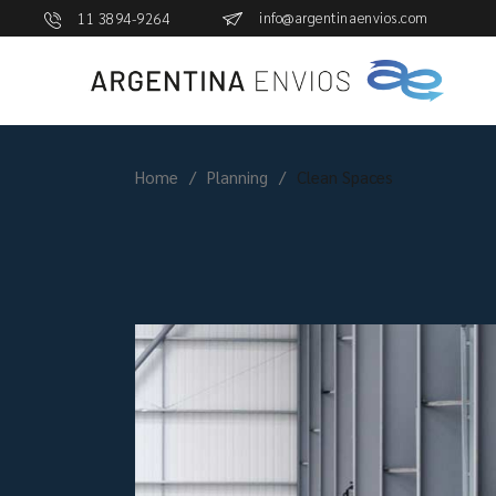
info@argentinaenvios.com
11 3894-9264
Home
Planning
Clean Spaces