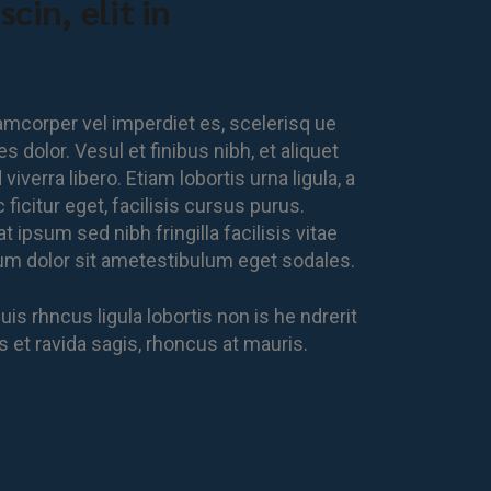
cin, elit in
lamcorper vel imperdiet es, scelerisq ue
s dolor. Vesul et finibus nibh, et aliquet
verra libero. Etiam lobortis urna ligula, a
ficitur eget, facilisis cursus purus.
 ipsum sed nibh fringilla facilisis vitae
ipsum dolor sit ametestibulum eget sodales.
is rhncus ligula lobortis non is he ndrerit
 et ravida sagis, rhoncus at mauris.