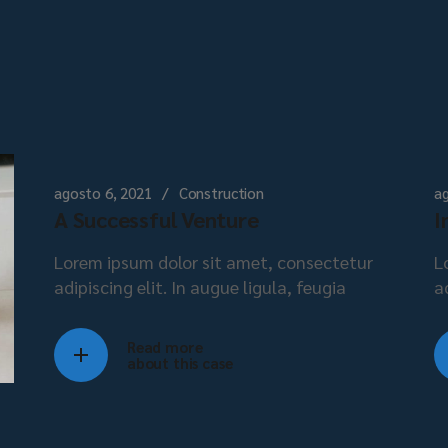
agosto 6, 2021
Construction
ag
A Successful Venture
I
Lorem ipsum dolor sit amet, consectetur
L
adipiscing elit. In augue ligula, feugia
a
Read more
about this case