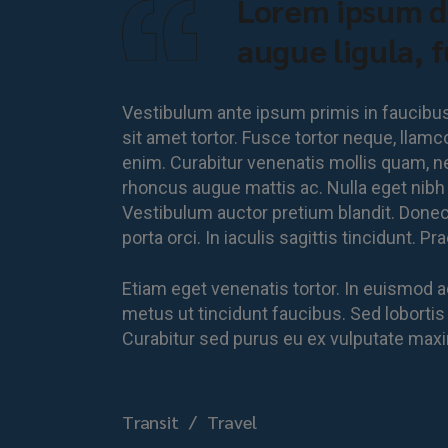
Lorem ipsum dol
augue ligula, f
Vestibulum ante ipsum primis in faucibus o
sit amet tortor. Fusce tortor neque, llamcor
enim. Curabitur venenatis mollis quam, nec
rhoncus augue mattis ac. Nulla eget nibh mo
Vestibulum auctor pretium blandit. Donec i
porta orci. In iaculis sagittis tincidunt.
Etiam eget venenatis tortor. In euismod ac
metus ut tincidunt faucibus. Sed lobortis
Curabitur sed purus eu ex vulputate maxim
Transit
Travel