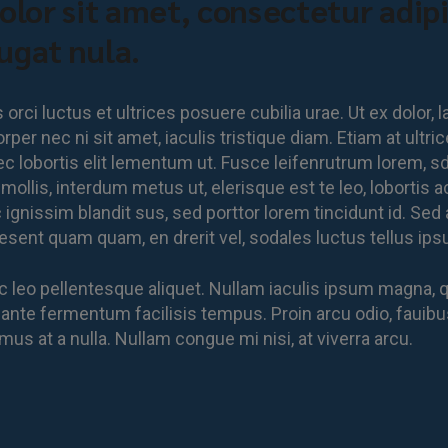
or sit amet, consectetur adipis
ugat nula.
rci luctus et ultrices posuere cubilia urae. Ut ex dolor, 
per nec ni sit amet, iaculis tristique diam. Etiam at ultrice
 lobortis elit lementum ut. Fusce leifenrutrum lorem, sd vi
llis, interdum metus ut, elerisque est te leo, lobortis ac 
gnissim blandit sus, sed porttor lorem tincidunt id. Sed at
 Praesent quam quam, en drerit vel, sodales luctus tellus 
 leo pellentesque aliquet. Nullam iaculis ipsum magna, qu
 ante fermentum facilisis tempus. Proin arcu odio, fauibus
us at a nulla. Nullam congue mi nisi, at viverra arcu.