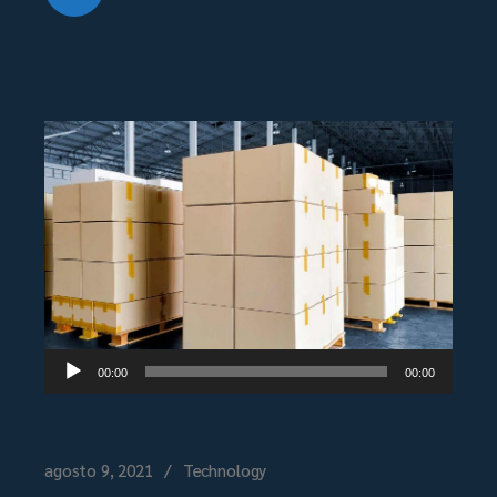
Reproductor
00:00
00:00
de
audio
agosto 9, 2021
Technology