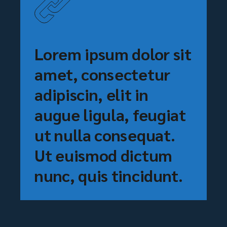
Lorem ipsum dolor sit
amet, consectetur
adipiscin, elit in
augue ligula, feugiat
ut nulla consequat.
Ut euismod dictum
nunc, quis tincidunt.