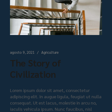
agosto 9, 2021
Agriculture
The Story of
Civilization
Lorem ipsum dolor sit amet, consectetur
adipiscing elit. In augue ligula, feugiat ut nulla
consequat. Ut est lacus, molestie in arcu no,
iaculis vehicula ipsum. Nunc faucibus, nisl