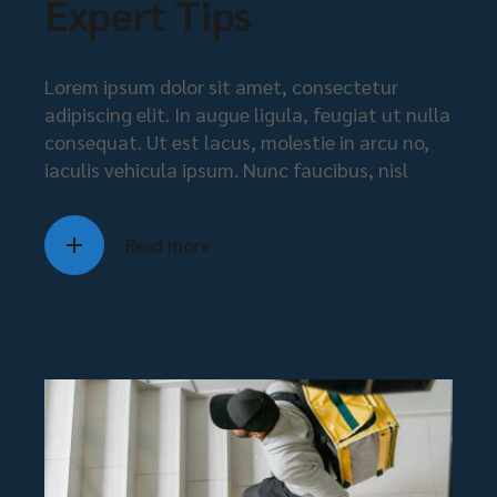
Expert Tips
Lorem ipsum dolor sit amet, consectetur
adipiscing elit. In augue ligula, feugiat ut nulla
consequat. Ut est lacus, molestie in arcu no,
iaculis vehicula ipsum. Nunc faucibus, nisl
Read more