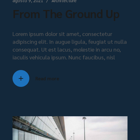
agosto 9, 2021
Architecture
From The Ground Up
Lorem ipsum dolor sit amet, consectetur
adipiscing elit. In augue ligula, feugiat ut nulla
consequat. Ut est lacus, molestie in arcu no,
iaculis vehicula ipsum. Nunc faucibus, nisl
Read more