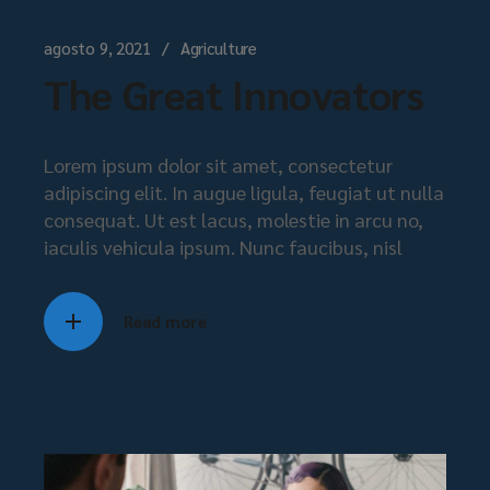
agosto 9, 2021
Agriculture
The Great Innovators
Lorem ipsum dolor sit amet, consectetur
adipiscing elit. In augue ligula, feugiat ut nulla
consequat. Ut est lacus, molestie in arcu no,
iaculis vehicula ipsum. Nunc faucibus, nisl
Read more